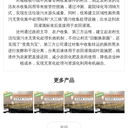
对规模较小或不具备管网收集条件的村庄，制定农村里的生
活灰水收集回用等有效管控措施，通过冲厕、庭院绿化等消纳方
式，实现生活垃圾污水源头减量。同时，统筹建立区域性厕所粪
污无害化集中处理站和“大三格”粪污收集处理设施，出水达到农
田灌溉标准后直接用于农田灌溉。
沧州通过政府主导、农户收集、第三方运维，建立起农村生
活垃圾污水无害化处理长效机制，不但让村庄“旧貌换新颜”，还
实现了“变粪为宝”。第三方公司通过对集中收集转运的厕所黑水
进行发酵和干湿分离，分离后液体用于农田灌溉或叶面施肥，残
渣作为农家肥直接还田，减少农田化肥及农药使用，降低农业种
植成本，实现无害化处理与资源化利用有机融合。
更多产品
【48812】陕西
【48812】雾炮
【48812】除尘
【48812】长沙
省农机技能系统
机助阵、走航车
又降温 健康市政
市雨花区新装16
专家深化西安有
实时监测——用
工地首现“雾炮
套高压喷淋设备
机肥企业为果园
科技力气看
机” - 健康新闻
改进城市空气质
有机肥出产供给
护“南通蓝”
网
量
配备技能支撑
返回