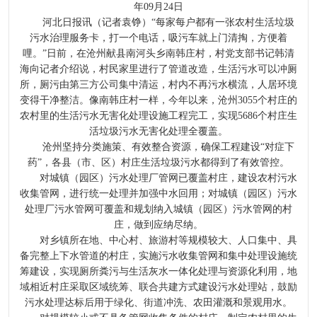
年09月24日
河北日报讯（记者袁铮）“每家每户都有一张农村生活垃圾
污水治理服务卡，打一个电话，吸污车就上门清掏，方便着
哩。”日前，在沧州献县南河头乡南韩庄村，村党支部书记韩清
海向记者介绍说，村民家里进行了管道改造，生活污水可以冲厕
所，厕污由第三方公司集中清运，村内不再污水横流，人居环境
变得干净整洁。像南韩庄村一样，今年以来，沧州3055个村庄的
农村里的生活污水无害化处理设施工程完工，实现5686个村庄生
活垃圾污水无害化处理全覆盖。
沧州坚持分类施策、有效整合资源，确保工程建设“对症下
药”，各县（市、区）村庄生活垃圾污水都得到了有效管控。
对城镇（园区）污水处理厂管网已覆盖村庄，建设农村污水
收集管网，进行统一处理并加强中水回用；对城镇（园区）污水
处理厂污水管网可覆盖和规划纳入城镇（园区）污水管网的村
庄，做到应纳尽纳。
对乡镇所在地、中心村、旅游村等规模较大、人口集中、具
备完整上下水管道的村庄，实施污水收集管网和集中处理设施统
筹建设，实现厕所粪污与生活灰水一体化处理与资源化利用，地
域相近村庄采取区域统筹、联合共建方式建设污水处理站，鼓励
污水处理达标后用于绿化、街道冲洗、农田灌溉和景观用水。