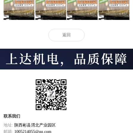
省农机技能系统
机助阵、走航车
又降温 健康市政
市雨花区新装16
专家深化西安有
实时监测——用
工地首现“雾炮
套高压喷淋设备
机肥企业为果园
科技力气看
机” - 健康新闻
改进城市空气质
有机肥出产供给
护“南通蓝”
网
量
配备技能支撑
返回
联系我们
地址:
陕西彬县渭北产业园区
邮箱:
1005214055@qq.com