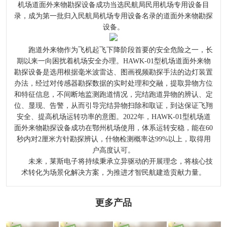
机场道面外来物勘探设备成功当选民航局民用机场专用设备目
录，成为第一批归入民航局机场专用设备名录的道面外来物勘探
设备。
跑道外来物作为飞机起飞下降阶段首要的安全危险之一，长
期以来一向困扰着机场安全办理。HAWK-01型机场道面外来物
勘探设备是选用根据毫米波雷达、图画视频勘探手法的边灯装置
办法，经过对传感器勘探数据的实时处理和交融，提取异物方位
和特征信息，不间断地监测跑道情况，完结跑道异物的辨认、定
位、显现、告警，从而引导完结异物扫除和取证，到达保证飞翔
安全、提高机场运转功率的意图。2022年，HAWK-01型机场道
面外来物勘探设备成功在鄂州机场使用，体系运转安稳，能在60
秒内对2厘米方针勘探辨认，什物检测概率达99%以上，取得用
户高度认可。
未来，莱斯电子将持续秉承立异驱动的开展理念，将核心技
术转化为场景化解决方案，为推进才智民航建造贡献力量。
更多产品
【48812】陕西
【48812】雾炮
【48812】除尘
【48812】长沙